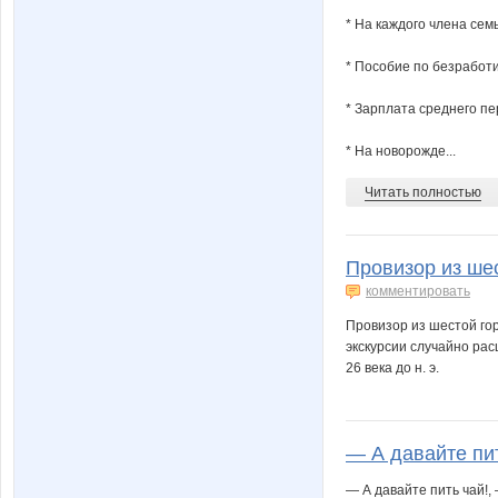
* На каждого члена сем
* Пособие по безработи
* Зарплата среднего пе
* На новорожде...
Читать полностью
Провизор из шес
комментировать
Провизор из шестой гор
экскурсии случайно ра
26 века до н. э.
— А давайте пит
— А давайте пить чай!,