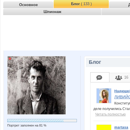
Блог
( 133 )
Основное
Шпионаж
Блог
16
Надюшк
ЛИВИЙС
Конститу
деле получились Стал
Читать полностью
Портрет заполнен на 81 %
martasa