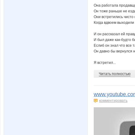
Она работала продавщ
Он тоже раньше не езди
Они встретились чисто 
Когда вдвоем выходили 
И он рассказал ей прав
И был даже как-будто б
Еслиб он знал что все т
Он давно бы вернулся 
Я встретил...
Читать полностью
www.youtube.co
комментировать