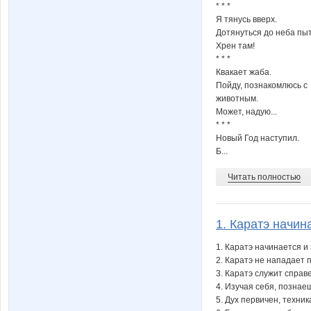
* * *
Я тянусь вверх.
Дотянуться до неба пы
Хрен там!
* * *
Квакает жаба.
Пойду, познакомлюсь с
животным.
Может, надую...
* * *
Новый Год наступил.
Б...
Читать полностью
1. Каратэ начина
1. Каратэ начинается и
2. Каратэ не нападает
3. Каратэ служит справ
4. Изучая себя, познае
5. Дух первичен, техник