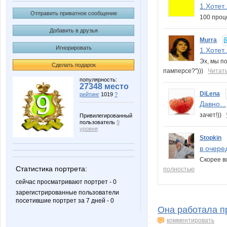
1.Хотет..
Отправить приватное сообщение
100 проц
Добавить в друзья
Murra
Игнорировать
1.Хотет..
Эх, мы по
Сделать подарок
памперсе?")))
Читат
популярность:
27348 место
DiLena
рейтинг
1019
?
Давно...
зачет!))
Привилегированный
пользователь
9
уровня
Stopkin
в очеред
Скорее вс
Статистика портрета:
полностью
сейчас просматривают портрет - 0
зарегистрированные пользователи
посетившие портрет за 7 дней - 0
Она работала п
комментировать