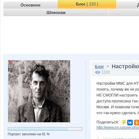
Блог
( 133 )
Основное
Шпионаж
Настройки
>
Блог
1101
Настройки ММС для HTC 
понять, почему же не ра
НЕ СМОГЛИ настроить М
доступа прописана так ж
Москве. И поменяв точк
что так нужно сделать.
Поделиться:
http://www.nn.ru/user.
Портрет заполнен на 81 %