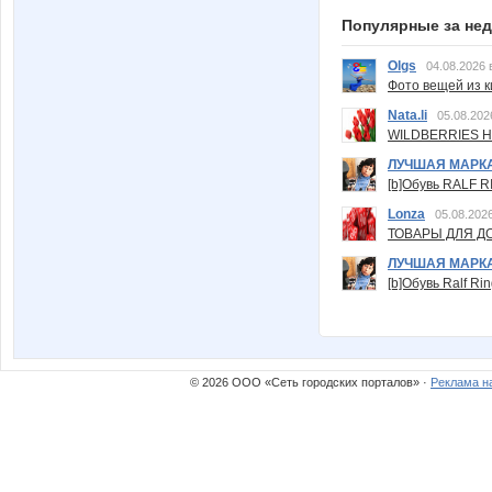
Популярные за не
Olgs
04.08.2026 
Фото вещей из ки
Nata.li
05.08.202
WILDBERRIES Н
ЛУЧШАЯ МАРК
[b]Обувь RALF RI
Lonza
05.08.2026
ТОВАРЫ ДЛЯ ДО
ЛУЧШАЯ МАРК
[b]Обувь Ralf Ri
© 2026 ООО «Сеть городских порталов» ·
Реклама н