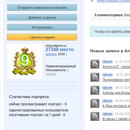
www.youtube.com/w
Отправить приватное сообщение
0 комментариев
. Ва
Добавить в друзья
Игнорировать
Чтобы оставлять ко
Сделать подарок
популярность:
27348 место
Новые записи в бл
рейтинг
1019
?
nikom
21.07.202
Привилегированный
Хотел в IT - поп
пользователь
9
уровня
nikom
18.07.202
Полдневное лет
nikom
08.07.202
Азбука для Бура
Статистика портрета:
nikom
05.06.202
сейчас просматривают портрет - 0
К Дню русского 
зарегистрированные пользователи
nikom
05.06.202
посетившие портрет за 7 дней - 0
В связи с пмэф-