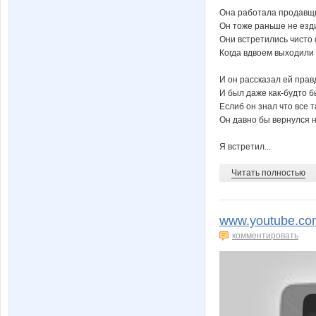
Она работала продавщ
Он тоже раньше не езди
Они встретились чисто 
Когда вдвоем выходили 
И он рассказал ей прав
И был даже как-будто б
Еслиб он знал что все т
Он давно бы вернулся 
Я встретил...
Читать полностью
www.youtube.co
комментировать