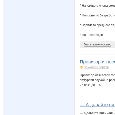
* На каждого члена сем
* Пособие по безработи
* Зарплата среднего пе
* На новорожде...
Читать полностью
Провизор из шес
комментировать
Провизор из шестой гор
экскурсии случайно ра
26 века до н. э.
— А давайте пит
— А давайте пить чай!,