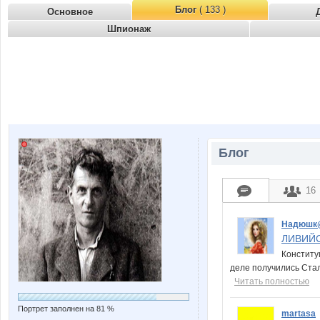
Блог
( 133 )
Основное
Шпионаж
Блог
16
Надюшк
ЛИВИЙС
Конститу
деле получились Стал
Читать полностью
Портрет заполнен на 81 %
martasa