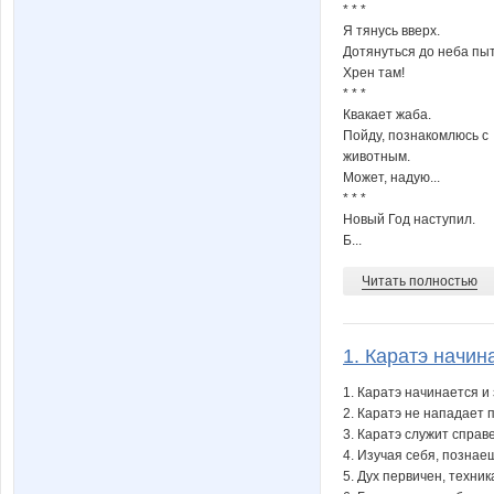
* * *
Я тянусь вверх.
Дотянуться до неба пы
Хрен там!
* * *
Квакает жаба.
Пойду, познакомлюсь с
животным.
Может, надую...
* * *
Новый Год наступил.
Б...
Читать полностью
1. Каратэ начина
1. Каратэ начинается и
2. Каратэ не нападает
3. Каратэ служит справ
4. Изучая себя, познае
5. Дух первичен, техник