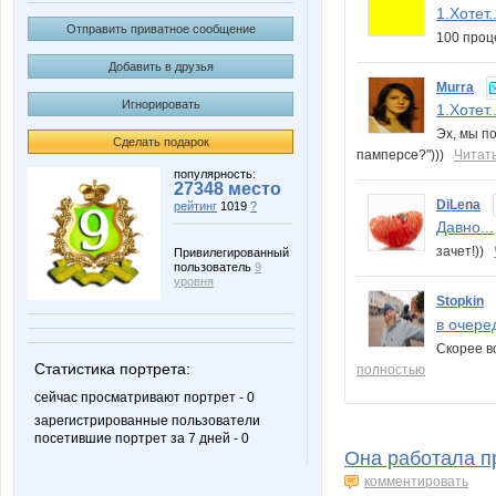
1.Хотет..
Отправить приватное сообщение
100 проц
Добавить в друзья
Murra
Игнорировать
1.Хотет..
Эх, мы по
Сделать подарок
памперсе?")))
Читат
популярность:
27348 место
DiLena
рейтинг
1019
?
Давно...
зачет!))
Привилегированный
пользователь
9
уровня
Stopkin
в очеред
Скорее вс
Статистика портрета:
полностью
сейчас просматривают портрет - 0
зарегистрированные пользователи
посетившие портрет за 7 дней - 0
Она работала п
комментировать