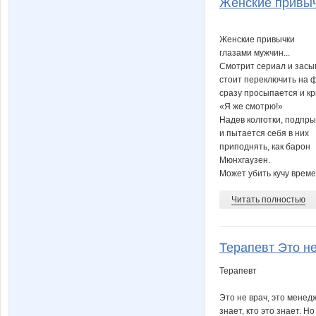
Женские привычк
Женские привычки
глазами мужчин...
Смотрит сериал и засып
стоит переключить на 
сразу просыпается и кр
«Я же смотрю!»
Надев колготки, подпры
и пытается себя в них
приподнять, как барон
Мюнхгаузен.
Может убить кучу времен
Читать полностью
Терапевт Это не
Терапевт
Это не врач, это менедж
знает, кто это знает. Но