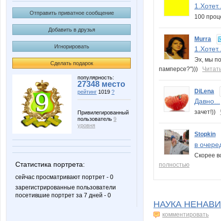
1.Хотет..
Отправить приватное сообщение
100 проц
Добавить в друзья
Murra
Игнорировать
1.Хотет..
Эх, мы по
Сделать подарок
памперсе?")))
Читат
популярность:
27348 место
DiLena
рейтинг
1019
?
Давно...
зачет!))
Привилегированный
пользователь
9
уровня
Stopkin
в очеред
Скорее вс
Статистика портрета:
полностью
сейчас просматривают портрет - 0
зарегистрированные пользователи
посетившие портрет за 7 дней - 0
НАУКА НЕНАВИС
комментировать