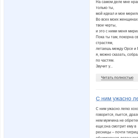
На самом деле мне нра
только ты,
мой идеал и мое мерил
Во всех моих женщинах
твои черты,
и это с ними меня мири
Пока ты там, покорна с
страстям,
летаешь между Орсе и 
я, можно сказать, собр
по частям.
Звучит у...
Читать полностью
С ним ужасно лег
С ним ужасно легко хох
говорится, пьется, драз
нем мужчина не обрете
еще;она смотрит ему в
ресницы – почти тигриц
обнимающая детеныша.