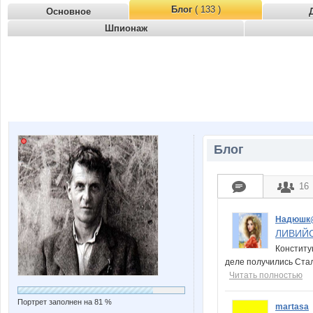
Блог
( 133 )
Основное
Шпионаж
Блог
16
Надюшк
ЛИВИЙС
Конститу
деле получились Стал
Читать полностью
Портрет заполнен на 81 %
martasa