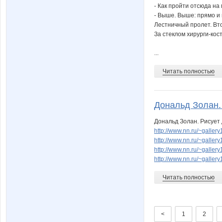
- Как пройти отсюда на
- Выше. Выше: прямо и
Лестничный пролет. Вт
За стеклом хирурги-кос
...
Читать полностью
Дональд Золан. Р
Дональд Золан. Рисует 
http://www.nn.ru/~gall
http://www.nn.ru/~gall
http://www.nn.ru/~gall
http://www.nn.ru/~gall
Читать полностью
<
1
2