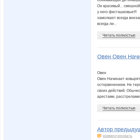
Он красивый... смешной.
у него фисташковые!!!
замолкает всегда внеза
всегда ли...
Читать полностью
Овен Овен Начин
Овен
Овен Начинает ковырять
остервенением. Не тер
своих действий. Обычн
арестами, расстрелами,
Читать полностью
Автор предыдущ
комментировать