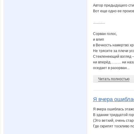
Автор предыдущего сти
Вот еще одно ее произ
.............
Сорван голос,
и влип
в Вечность намертво хрип
Не трясите за плечи ус
Стекленеющий взгляд 
ни вперёд……… ни наза
оседает в разорван...
Читать полностью
Я вчера ошиблас
Я вчера ошиблась этаж
В здании тридцатой гор
(Это ветхий, очень ста
Где скрипят тоскливо п