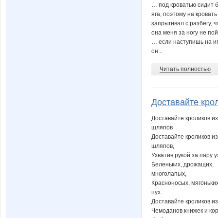
… под кроватью сидит 
яга, поэтому на кровать
запрыгивал с разбегу, 
она меня за ногу не по
… если наступишь на иг
он...
Читать полностью
Доставайте крол
Доставайте кроликов из
шляпов
Доставайте кроликов из
шляпов,
Ухватив рукой за пару у
Беленьких, дрожащих,
многолапых,
Красноносых, мягоньких
пух.
Доставайте кроликов из
Чемоданов книжек и кор